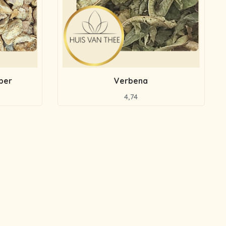
ber
Verbena
4,74