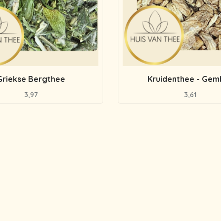
Griekse Bergthee
Kruidenthee - Gem
3,97
3,61