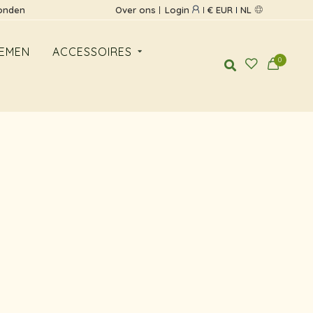
zonden
Over ons
Login
€ EUR
NL
EMEN
ACCESSOIRES
0