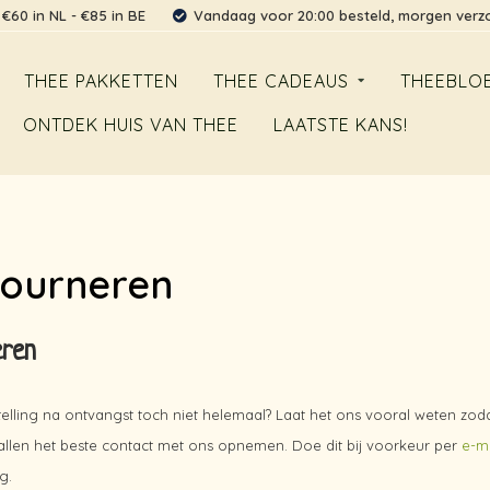
 €60 in NL - €85 in BE
Vandaag voor 20:00 besteld, morgen ver
THEE PAKKETTEN
THEE CADEAUS
THEEBLO
ONTDEK HUIS VAN THEE
LAATSTE KANS!
ourneren
eren
n
stelling na ontvangst toch niet helemaal? Laat het ons vooral weten zo
vallen het beste contact met ons opnemen. Doe dit bij voorkeur per
e-ma
ng.