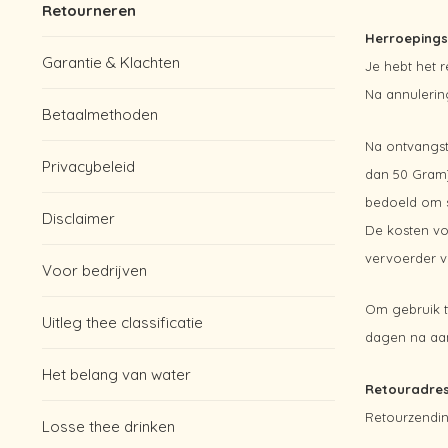
Retourneren
Herroepings
Garantie & Klachten
Je hebt het 
Na annulerin
Betaalmethoden
Na ontvangst
Privacybeleid
dan 50 Gram)
bedoeld om s
Disclaimer
De kosten vo
vervoerder v
Voor bedrijven
Om gebruik t
Uitleg thee classificatie
dagen na aan
Het belang van water
Retouradre
Retourzendi
Losse thee drinken