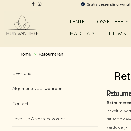
Gratis verzending vanaf
LENTE
LOSSE THEE
MATCHA
THEE WIKI
Home
Retourneren
>
Ret
Over ons
Algemene voorwaarden
Retourn
Retournere
Contact
Bevalt je be
Levertijd & verzendkosten
dit soort ge
verduidelijki