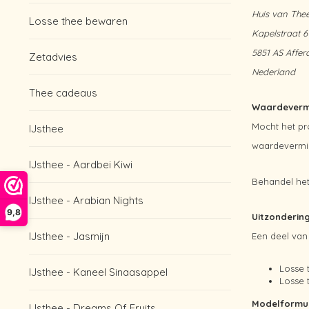
Huis van The
Losse thee bewaren
Kapelstraat 6
5851 AS Affer
Zetadvies
Nederland
Thee cadeaus
Waardeverm
Mocht het pr
IJsthee
waardevermin
IJsthee - Aardbei Kiwi
Behandel het
IJsthee - Arabian Nights
9,8
Uitzonderin
IJsthee - Jasmijn
Een deel van
Losse 
IJsthee - Kaneel Sinaasappel
Losse 
Modelformul
IJsthee - Dreams Of Fruits