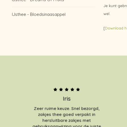
Je kunt gebr
wel.
IJsthee - Bloedsinaasappel
[
Download hi
Iris
Zeer ruime keuze. Snel bezorgd,
zakjes thee goed verpakt in
hersluitbare zakjes met
gebruiksaanwijzing voor de juiste