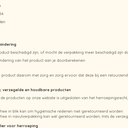
e
1A
den
indering
oduct beschadigd zijn, of mocht de verpakking meer beschadigd zijn d
dering van het product aan je doorberekenen.
 product daarom met zorg en zorg ervoor dat deze bij een retourzendi
g: verzegelde en houdbare producten
 de producten op onze website is uitgesloten van het herroepingsrecht
thee in blik kan om hygiënische redenen niet geretourneerd worden.
thee in navulverpakking kan wél geretourneerd worden, mits de verzege
ier voor herroeping