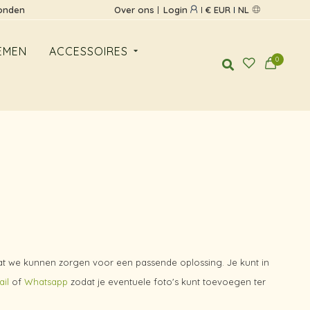
zonden
Over ons
Login
€ EUR
NL
EMEN
ACCESSOIRES
0
dat we kunnen zorgen voor een passende oplossing. Je kunt in
il
of
Whatsapp
zodat je eventuele foto's kunt toevoegen ter