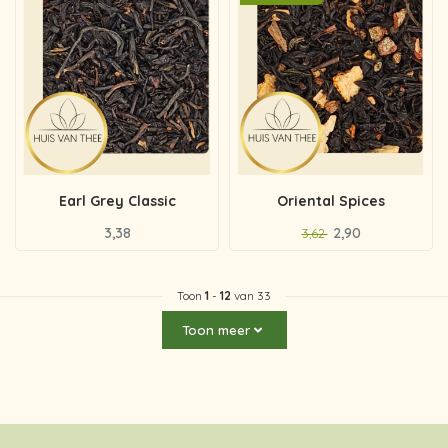
Earl Grey Classic
Oriental Spices
3,38
2,90
3,62
Toon
1
-
12
van 33
Toon meer