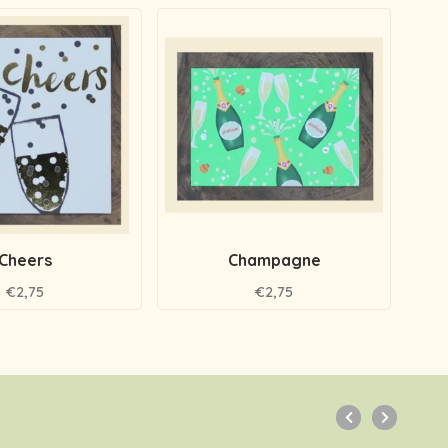
Cheers
Champagne
Fi
€2,75
€2,75