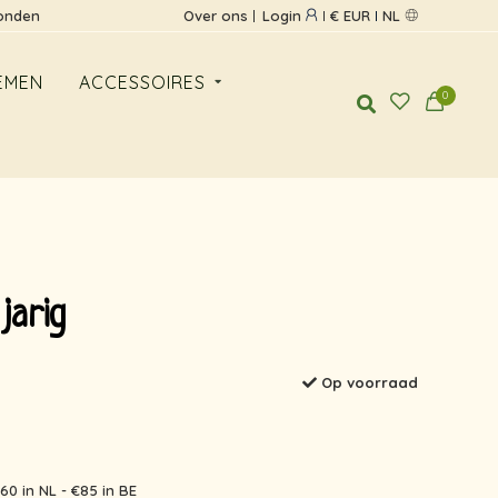
zonden
Over ons
Login
€ EUR
NL
EMEN
ACCESSOIRES
0
jarig
Op voorraad
60 in NL - €85 in BE