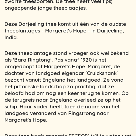
zwarte theesoorten. De thee heeft veel tips;
ongeopende jonge theeblaadjes.
Deze Darjeeling thee komt uit één van de oudste
theeplantages - Margeret's Hope - in Darjeeling,
India.
Deze theeplantage stond vroeger ook wel bekend
als 'Bara Ringtong'. Pas vanaf 1920 is het
omgedoopt tot Margeret's Hope. Margaret, de
dochter van landgoed eigenaar 'Cruickshank'
bezocht vanuit Engeland het landgoed. Ze vond
het pittoreske landschap zo prachtig, dat ze
beloofd had om nog een keer terug te komen. Op
de terugreis naar Engeland overleed ze op het
schip. Haar vader heeft toen de naam van het
landgoed veranderd van Ringstrong naar
Margaret's Hope.
Deze thee heeft gradatie FTGFOP1.Wil je weten wat