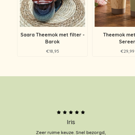
Saara Theemok met filter -
Theemok met f
Barok
Seree
€18,95
€29,99
Iris
Zeer ruime keuze. Snel bezorgd,