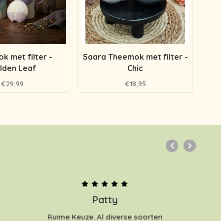
k met filter -
Saara Theemok met filter -
Saa
lden Leaf
Chic
€29,99
€18,95
Patty
Ruime Keuze. Al diverse soorten