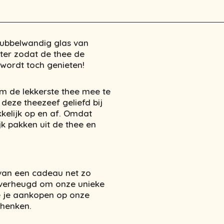
 dubbelwandig glas van
ter zodat de thee de
wordt toch genieten!
m de lekkerste thee mee te
 deze theezeef geliefd bij
kkelijk op en af. Omdat
jk pakken uit de thee en
 van een cadeau net zo
e verheugd om onze unieke
 je aankopen op onze
chenken.