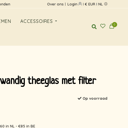
zonden
Over ons
Login
€ EUR
NL
EMEN
ACCESSOIRES
0
andig theeglas met filter
Op voorraad
60 in NL - €85 in BE