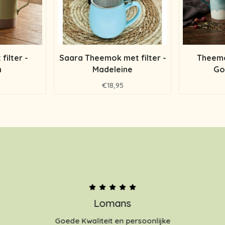
ilter -
Saara Theemok met filter -
Theemo
n
Madeleine
Go
€18,95
Lomans
Goede Kwaliteit en persoonlijke