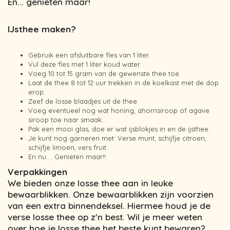
En... genieten maar!
IJsthee maken?
Gebruik een afsluitbare fles van 1 liter.
Vul deze fles met 1 liter koud water.
Voeg 10 tot 15 gram van de gewenste thee toe.
Laat de thee 8 tot 12 uur trekken in de koelkast met de dop
erop.
Zeef de losse blaadjes uit de thee
Voeg eventueel nog wat honing, ahornsiroop of agave
siroop toe naar smaak.
Pak een mooi glas, doe er wat ijsblokjes in en de ijsthee.
Je kunt nog garneren met: Verse munt, schijfje citroen,
schijfje limoen, vers fruit.
En nu…. Genieten maar!!
Verpakkingen
We bieden onze losse thee aan in leuke
bewaarblikken. Onze bewaarblikken zijn voorzien
van een extra binnendeksel. Hiermee houd je de
verse losse thee op z'n best. Wil je meer weten
over hoe je losse thee het beste kunt bewaren?