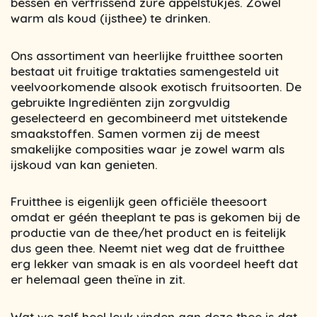
bessen en verfrissend zure appelstukjes. Zowel
warm als koud (ijsthee) te drinken.
Ons assortiment van heerlijke fruitthee soorten
bestaat uit fruitige traktaties samengesteld uit
veelvoorkomende alsook exotisch fruitsoorten. De
gebruikte Ingrediënten zijn zorgvuldig
geselecteerd en gecombineerd met uitstekende
smaakstoffen. Samen vormen zij de meest
smakelijke composities waar je zowel warm als
ijskoud van kan genieten.
Fruitthee is eigenlijk geen officiële theesoort
omdat er géén theeplant te pas is gekomen bij de
productie van de thee/het product en is feitelijk
dus geen thee. Neemt niet weg dat de fruitthee
erg lekker van smaak is en als voordeel heeft dat
er helemaal geen theïne in zit.
Wat we zelf heel leuk vinden aan deze thee is dat