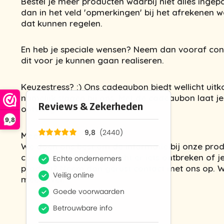
Bestel je meer producten waarbij niet alles inge
dan in het veld 'opmerkingen' bij het afrekenen w
dat kunnen regelen.
En heb je speciale wensen? Neem dan vooraf con
dit voor je kunnen gaan realiseren.
Keuzestress? :) Ons cadeaubon biedt wellicht uitk
namelijk slagen bij ons. Met de cadeaubon laat j
ontvanger van het cadeau.
9,8
Meer weten?
We doen ons best om de informatie bij onze prod
compleet te houden. Mocht er iets ontbreken of je
product? Neem dan gerust contact met ons op. We
meer over.