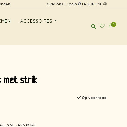
zonden
Over ons
Login
€ EUR
NL
EMEN
ACCESSOIRES
0
 met strik
Op voorraad
60 in NL - €85 in BE