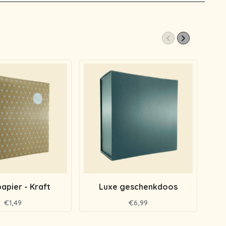
apier - Kraft
Luxe geschenkdoos
ges
€1,49
€6,99