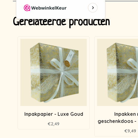
Gerelateerde producten
Inpakpapier - Luxe Goud
Inpakken
geschenkdoos -
€2,49
€9,49