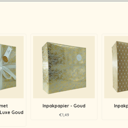
 met
Inpakpapier - Goud
Inpakp
 Luxe Goud
€1,49