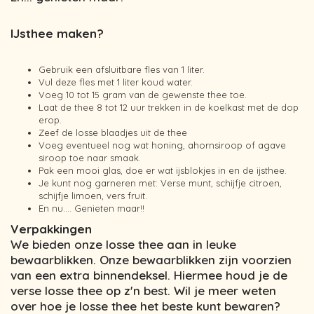
IJsthee maken?
Gebruik een afsluitbare fles van 1 liter.
Vul deze fles met 1 liter koud water.
Voeg 10 tot 15 gram van de gewenste thee toe.
Laat de thee 8 tot 12 uur trekken in de koelkast met de dop
erop.
Zeef de losse blaadjes uit de thee
Voeg eventueel nog wat honing, ahornsiroop of agave
siroop toe naar smaak.
Pak een mooi glas, doe er wat ijsblokjes in en de ijsthee.
Je kunt nog garneren met: Verse munt, schijfje citroen,
schijfje limoen, vers fruit.
En nu…. Genieten maar!!
Verpakkingen
We bieden onze losse thee aan in leuke
bewaarblikken. Onze bewaarblikken zijn voorzien
van een extra binnendeksel. Hiermee houd je de
verse losse thee op z'n best. Wil je meer weten
over hoe je losse thee het beste kunt bewaren?