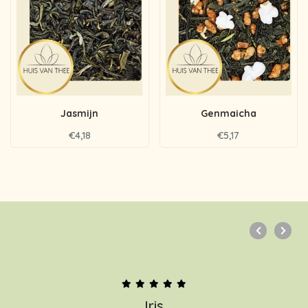
Jasmijn
Genmaicha
€4,18
€5,17
Iris