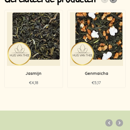
Jasmijn
Genmaicha
€4,18
€5,17