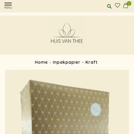
0
MENU
Home
Inpakpapier - Kraft
>