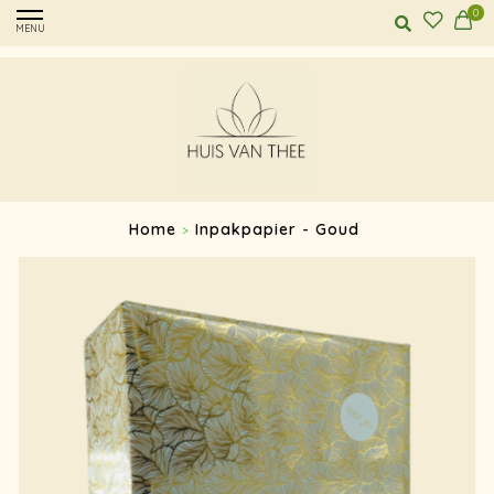
0
MENU
Home
Inpakpapier - Goud
>