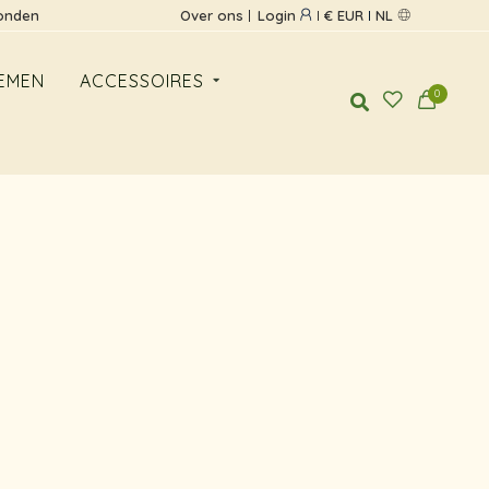
zonden
Over ons
Login
€ EUR
NL
EMEN
ACCESSOIRES
0