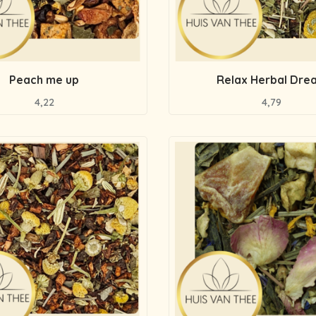
Peach me up
Relax Herbal Dre
4,22
4,79