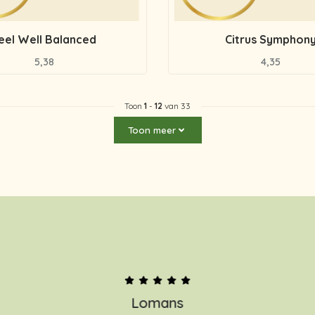
eel Well Balanced
Citrus Symphon
5,38
4,35
Toon
1
-
12
van 33
Toon meer
Lomans