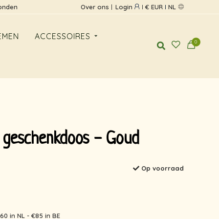
zonden
Over ons
Login
€ EUR
NL
EMEN
ACCESSOIRES
0
 geschenkdoos - Goud
Op voorraad
60 in NL - €85 in BE