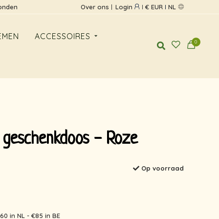
zonden
Over ons
Login
€ EUR
NL
EMEN
ACCESSOIRES
0
 geschenkdoos - Roze
Op voorraad
60 in NL - €85 in BE