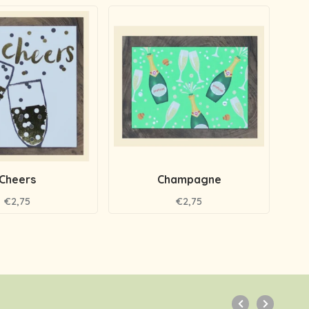
Cheers
Champagne
Fi
€2,75
€2,75