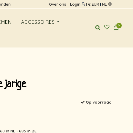
zonden
Over ons
Login
€ EUR
NL
EMEN
ACCESSOIRES
0
 jarige
Op voorraad
60 in NL - €85 in BE