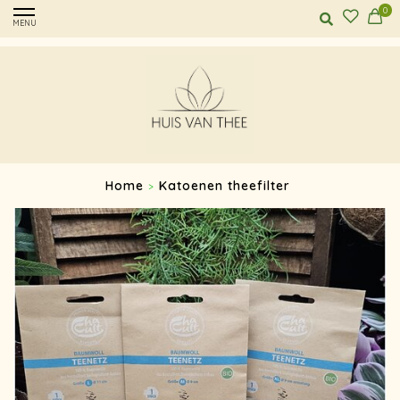
0
MENU
Home
Katoenen theefilter
>