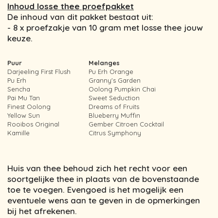
Inhoud losse thee proefpakket
De inhoud van dit pakket bestaat uit:
- 8 x proefzakje van 10 gram met losse thee jouw
keuze.
Puur
Melanges
Darjeeling First Flush
Pu Erh Orange
Pu Erh
Granny's Garden
Sencha
Oolong Pumpkin Chai
Pai Mu Tan
Sweet Seduction
Finest Oolong
Dreams of Fruits
Yellow Sun
Blueberry Muffin
Rooibos Original
Gember Citroen Cocktail
Kamille
Citrus Symphony
Huis van thee behoud zich het recht voor een
soortgelijke thee in plaats van de bovenstaande
toe te voegen. Evengoed is het mogelijk een
eventuele wens aan te geven in de opmerkingen
bij het afrekenen.