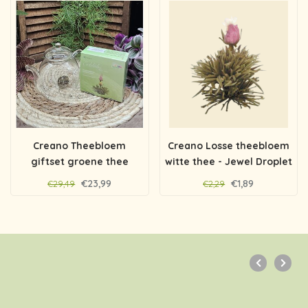
Creano Theebloem
Creano Losse theebloem
giftset groene thee
witte thee - Jewel Droplet
€23,99
€1,89
€29,49
€2,29