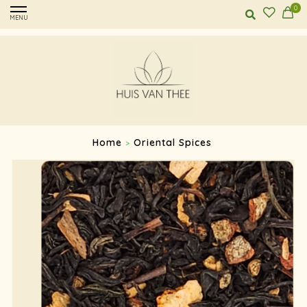
0
MENU
Home
Oriental Spices
>