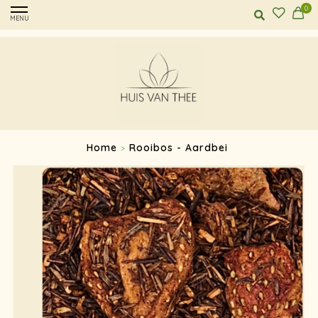
0
MENU
Home
Rooibos - Aardbei
>