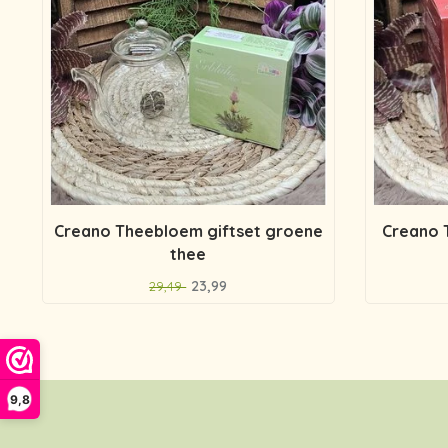
Creano Theebloem giftset groene
Creano 
thee
23,99
29,49
9,8