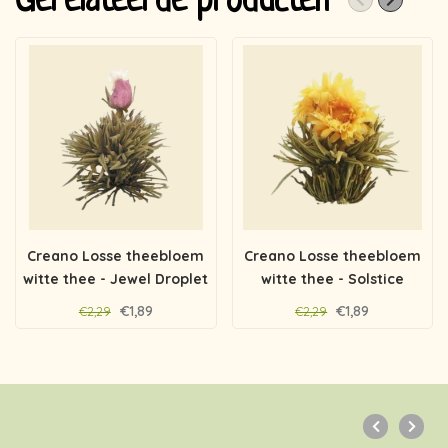
Gerelateerde producten
Creano Losse theebloem
Creano Losse theebloem
witte thee - Jewel Droplet
witte thee - Solstice
€1,89
€1,89
€2,29
€2,29