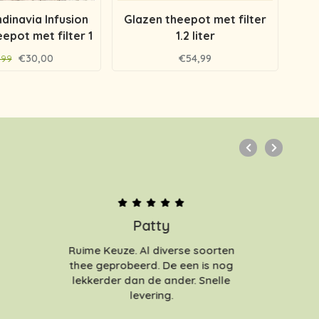
dinavia Infusion
Glazen theepot met filter
epot met filter 1
1.2 liter
liter
€30,00
€54,99
,99
Patty
Ruime Keuze. Al diverse soorten
thee geprobeerd. De een is nog
lekkerder dan de ander. Snelle
levering.