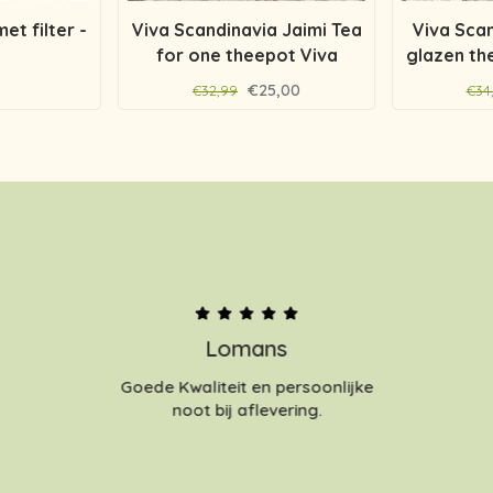
t filter -
Viva Scandinavia Jaimi Tea
Viva Scan
for one theepot Viva
glazen the
Scandinavia
€25,00
€32,99
€34
Lomans
Goede Kwaliteit en persoonlijke
noot bij aflevering.