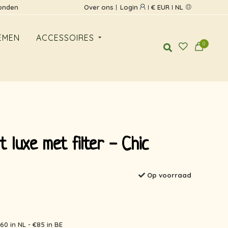
zonden
Over ons
Login
€ EUR
NL
EMEN
ACCESSOIRES
0
 luxe met filter - Chic
Op voorraad
60 in NL - €85 in BE