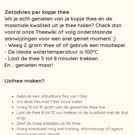
Zetadvies per kopje thee
Wil je echt genieten van je kopje thee en de
maximale kwaliteit uit je thee halen? Check dan
vooral onze Theewiki of volg onderstaande
aanwijzingen voor een snel geniet moment :)
- Weeg 2 gram thee af of gebruik een maatlepel.
- De ideale watertemperatuur is 100ºC.
- Laat de thee 5 tot 8 minuten trekken.
En... genieten maar!
IJsthee maken?
Gebruik een afsluitbare fles van 1 liter.
Vul deze fles met 1 liter koud water.
Voeg 10 tot 15 gram van de gewenste thee toe.
Laat de thee 8 tot 12 uur trekken in de koelkast met de dop
erop.
Zeef de losse blaadjes uit de thee
Voeg eventueel nog wat honing, ahornsiroop of agave
siroop toe naar smaak.