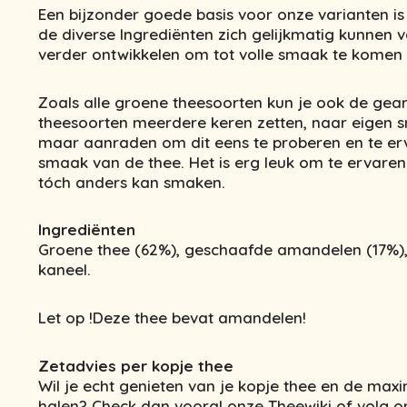
Een bijzonder goede basis voor onze varianten i
de diverse Ingrediënten zich gelijkmatig kunnen 
verder ontwikkelen om tot volle smaak te komen 
Zoals alle groene theesoorten kun je ook de ge
theesoorten meerdere keren zetten, naar eigen 
maar aanraden om dit eens te proberen en te er
smaak van de thee. Het is erg leuk om te ervaren
tóch anders kan smaken.
Ingrediënten
Groene
thee (62%), geschaafde amandelen (17%),
kaneel.
Let op !Deze thee bevat amandelen!
Zetadvies per kopje thee
Wil je echt genieten van je kopje thee en de maxim
halen? Check dan vooral onze Theewiki of volg 