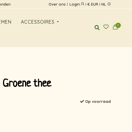
zonden
Over ons
Login
€ EUR
NL
EMEN
ACCESSOIRES
0
- Groene thee
Op voorraad