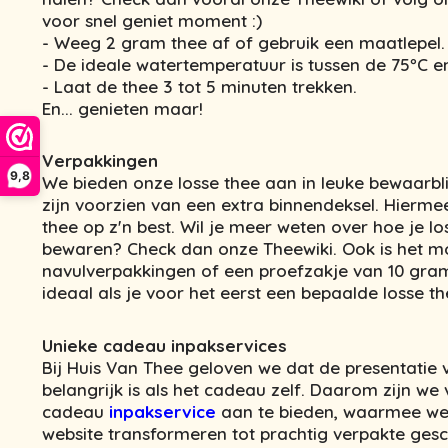
voor snel geniet moment :)
- Weeg 2 gram thee af of gebruik een maatlepel.
- De ideale watertemperatuur is tussen de 75ºC e
- Laat de thee 3 tot 5 minuten trekken.
En... genieten maar!
Verpakkingen
9,8
We bieden onze losse thee aan in leuke bewaarbl
zijn voorzien van een extra binnendeksel. Hierme
thee op z'n best. Wil je meer weten over hoe je lo
bewaren? Check dan onze Theewiki. Ook is het m
navulverpakkingen of een proefzakje van 10 gram t
ideaal als je voor het eerst een bepaalde losse th
Unieke cadeau inpakservices
Bij Huis Van Thee geloven we dat de presentatie
belangrijk is als het cadeau zelf. Daarom zijn w
cadeau
inpakservice
aan te bieden, waarmee we
website transformeren tot prachtig verpakte ges