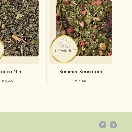
occo Mint
Summer Sensation
G
€3,46
€3,48