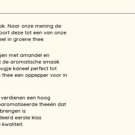
ak. Naar onze mening de
oort deze tot een van onze
el in groene thee.
ijen met amandel en
mt de aromatische smaak
gje kaneel perfect tot
thee een oppepper voor in
n verdienen een hoog
gearomatiseerde theeën dat
 brengen is
deerd eerste klas
kwaliteit.