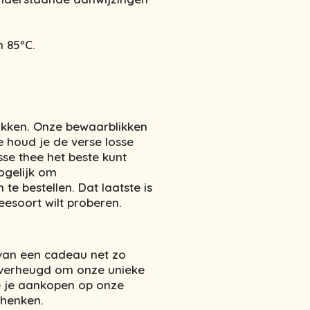
n 85ºC.
ikken. Onze bewaarblikken
e houd je de verse losse
sse thee het beste kunt
ogelijk om
e bestellen. Dat laatste is
eesoort wilt proberen.
 van een cadeau net zo
e verheugd om onze unieke
 je aankopen op onze
chenken.