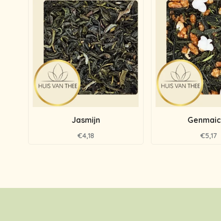
Jasmijn
Genmaic
€4,18
€5,17