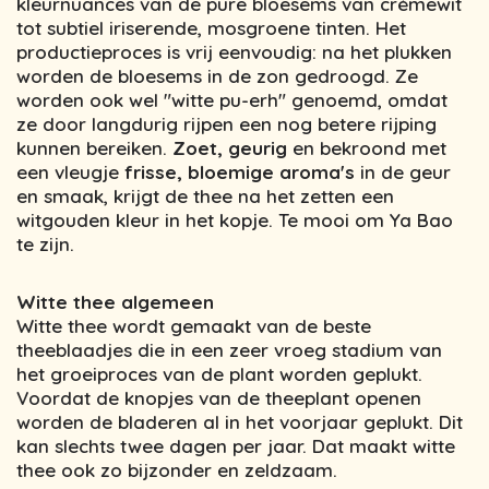
kleurnuances van de pure bloesems van crèmewit
tot subtiel iriserende, mosgroene tinten. Het
productieproces is vrij eenvoudig: na het plukken
worden de bloesems in de zon gedroogd. Ze
worden ook wel "witte pu-erh" genoemd, omdat
ze door langdurig rijpen een nog betere rijping
kunnen bereiken.
Zoet, geurig
en bekroond met
een vleugje
frisse, bloemige aroma's
in de geur
en smaak, krijgt de thee na het zetten een
witgouden kleur in het kopje. Te mooi om Ya Bao
te zijn.
Witte thee algemeen
Witte thee wordt gemaakt van de beste
theeblaadjes die in een zeer vroeg stadium van
het groeiproces van de plant worden geplukt.
Voordat de knopjes van de theeplant openen
worden de bladeren al in het voorjaar geplukt. Dit
kan slechts twee dagen per jaar. Dat maakt witte
thee ook zo bijzonder en zeldzaam.