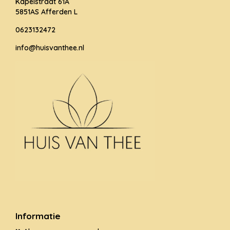
Kapelstraat 61A
5851AS Afferden L
0623132472
info@huisvanthee.nl
Informatie