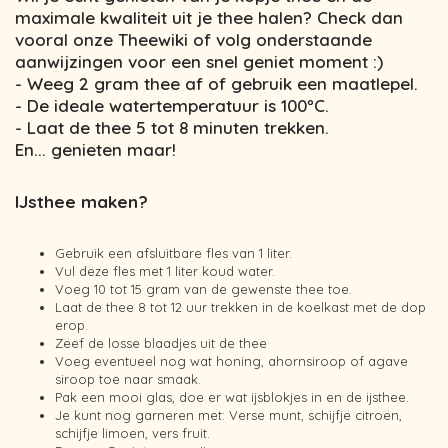
maximale kwaliteit uit je thee halen? Check dan
vooral onze Theewiki of volg onderstaande
aanwijzingen voor een snel geniet moment :)
- Weeg 2 gram thee af of gebruik een maatlepel.
- De ideale watertemperatuur is 100ºC.
- Laat de thee 5 tot 8 minuten trekken.
En... genieten maar!
IJsthee maken?
Gebruik een afsluitbare fles van 1 liter.
Vul deze fles met 1 liter koud water.
Voeg 10 tot 15 gram van de gewenste thee toe.
Laat de thee 8 tot 12 uur trekken in de koelkast met de dop
erop.
Zeef de losse blaadjes uit de thee
Voeg eventueel nog wat honing, ahornsiroop of agave
siroop toe naar smaak.
Pak een mooi glas, doe er wat ijsblokjes in en de ijsthee.
Je kunt nog garneren met: Verse munt, schijfje citroen,
schijfje limoen, vers fruit.