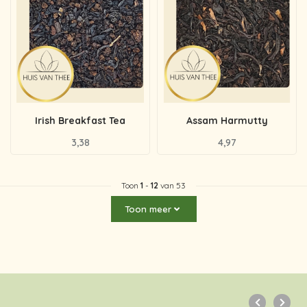
Irish Breakfast Tea
Assam Harmutty
3,38
4,97
Toon
1
-
12
van 53
Toon meer