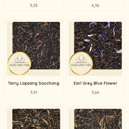
5,35
4,36
Tarry Lapsang Souchong
Earl Grey Blue Flower
3,91
3,66