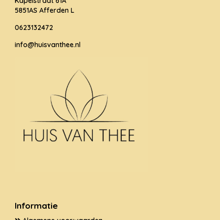
Kapelstraat 61A
5851AS Afferden L
0623132472
info@huisvanthee.nl
Informatie