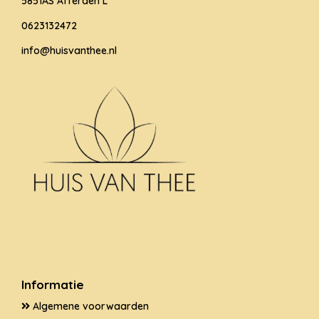
5851AS Afferden L
0623132472
info@huisvanthee.nl
Informatie
Algemene voorwaarden