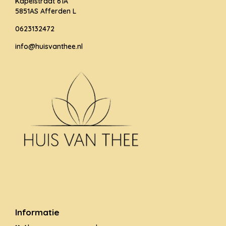
Kapelstraat 61A
5851AS Afferden L
0623132472
info@huisvanthee.nl
Informatie