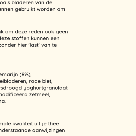
zoals bladeren van de
kunnen gebruikt worden om
ank om deze reden ook geen
 deze stoffen kunnen een
nder hier 'last' van te
zemarijn (8%),
ibladeren, rode biet,
iesdroogd yoghurtgranulaat
modificeerd zetmeel,
ma.
ale kwaliteit uit je thee
onderstaande aanwijzingen