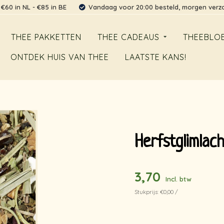
 €60 in NL - €85 in BE
Vandaag voor 20:00 besteld, morgen ver
THEE PAKKETTEN
THEE CADEAUS
THEEBLO
ONTDEK HUIS VAN THEE
LAATSTE KANS!
Herfstglimlac
3,70
Incl. btw
Stukprijs: €0,00 /