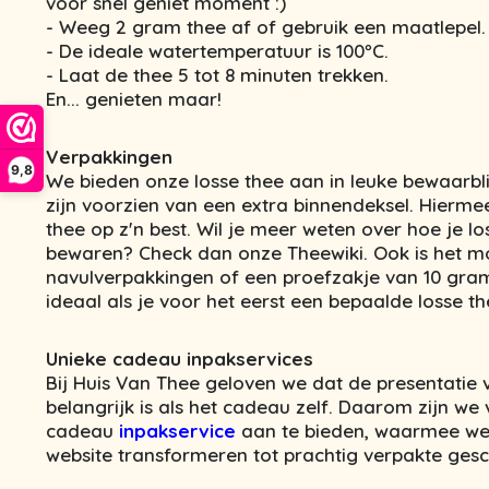
voor snel geniet moment :)
- Weeg 2 gram thee af of gebruik een maatlepel.
- De ideale watertemperatuur is 100ºC.
- Laat de thee 5 tot 8 minuten trekken.
En... genieten maar!
Verpakkingen
9,8
We bieden onze losse thee aan in leuke bewaarbl
zijn voorzien van een extra binnendeksel. Hierme
thee op z'n best. Wil je meer weten over hoe je lo
bewaren? Check dan onze Theewiki. Ook is het m
navulverpakkingen of een proefzakje van 10 gram t
ideaal als je voor het eerst een bepaalde losse th
Unieke cadeau inpakservices
Bij Huis Van Thee geloven we dat de presentatie
belangrijk is als het cadeau zelf. Daarom zijn w
cadeau
inpakservice
aan te bieden, waarmee we
website transformeren tot prachtig verpakte ges