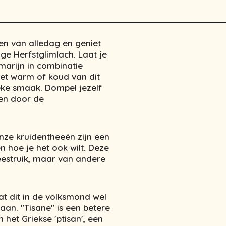
ven van alledag en geniet
e Herfstglimlach. Laat je
arijn in combinatie
et warm of koud van dit
eke smaak. Dompel jezelf
ren door de
nze kruidentheeën zijn een
n hoe je het ook wilt. Deze
eestruik, maar van andere
t dit in de volksmond wel
an. "Tisane" is een betere
het Griekse 'ptisan', een