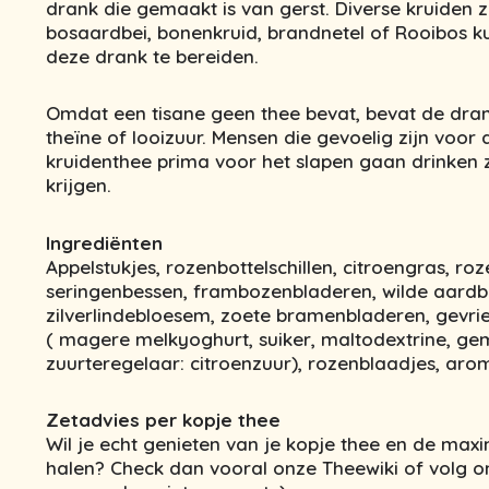
drank die gemaakt is van gerst. Diverse kruiden 
bosaardbei, bonenkruid, brandnetel of Rooibos 
deze drank te bereiden.
Omdat een tisane geen thee bevat, bevat de dr
theïne of looizuur. Mensen die gevoelig zijn voor
kruidenthee prima voor het slapen gaan drinken zo
krijgen.
Ingrediënten
Appelstukjes, rozenbottelschillen, citroengras, ro
seringenbessen, frambozenbladeren, wilde aardbe
zilverlindebloesem, zoete bramenbladeren, gevr
( magere melkyoghurt, suiker, maltodextrine, ge
zuurteregelaar: citroenzuur), rozenblaadjes, aro
Zetadvies per kopje thee
Wil je echt genieten van je kopje thee en de maxim
halen? Check dan vooral onze Theewiki of volg 