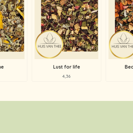
ne
Lust for life
Bea
4,36