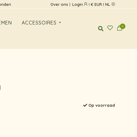
zonden
Over ons
Login
€ EUR
NL
EMEN
ACCESSOIRES
0
h
Op voorraad